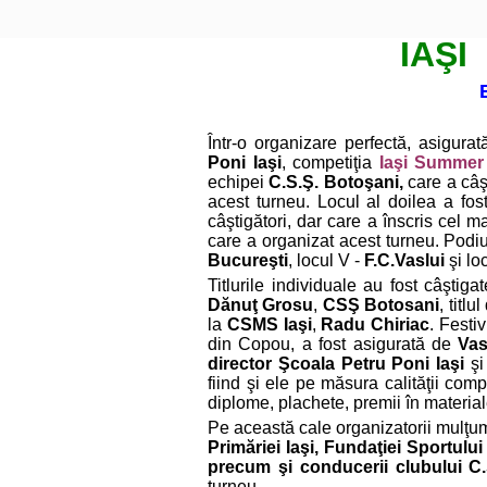
IAŞI
Într-o organizare perfectă, asigurat
Poni Iaşi
, competiţia
Iaşi Summer
echipei
C.S.Ş. Botoşani,
care a câşt
acest turneu. Locul al doilea a f
câştigători, dar care a înscris cel m
care a organizat acest turneu. Podi
Bucureşti
, locul V -
F.C.Vaslui
şi lo
Titlurile individuale au fost câştig
Dănuţ Grosu
,
CSŞ Botosani
, titlu
la
CSMS Iaşi
,
Radu Chiriac
. Festi
din Copou, a fost asigurată de
Vas
director Şcoala Petru Poni
Iaşi
ş
fiind şi ele pe măsura calităţii co
diplome, plachete, premii în materiale
Pe această cale organizatorii mulţ
Primăriei Iaşi,
Fundaţiei Sportului
precum şi conducerii clubului C
turneu.