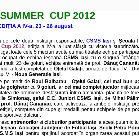
 SUMMER CUP 2012
EDIŢIA A IV-a, 23 - 26 august
ă de cele două instituţii responsabile,
CSMS Iaşi
şi
Ş
coala 
 Cup 2012
, ediţia a IV-a, a luat sfârşit cu victoria surprinzăt
igat toate cele 5 meciuri avute cu mai titratele echipe participa
ost ocupat de echipa ieşeană
CSMS Iaşi
cu o singură înfrânge
ai mult, 23 de goluri, echipa antrenată de prof.
Dănuţ Canană
umul a fost completat de
Oţelul Galaţi
, urmate de: locul IV -
Di
cul VI -
Noua Generatie
Iaşi
.
ate pe merit de
Raul Balbarau
,
Oţelul Galaţi
,
cel mai bun po
l de
golgheter
cu
9 goluri,
iar
cel mai complet jucator
mijlocaş
vitatea de premiere, desfăşurată într-o ambianţă plăcută pe tere
ile Simionaş,
şeful C.C. Juniori CSMS Iaşi,
de
Mihai Pălim
i
prof. Dănuţ Cananău
, care activează la ambele instituţii, pr
mpetiţiei, compuse din cupe şi medalii pentru echipele de pe po
 sportive, dulciuri.
umesc
antrenorilor
si
cluburilor participante
la acest puternic t
 Ieşean,
Aociaţiei Judeţene de Fotbal Iaşi, Şcolii Petru Poni 
.S.M.S Iaşi
pentru sprijinul acordat în organizarea acestui put