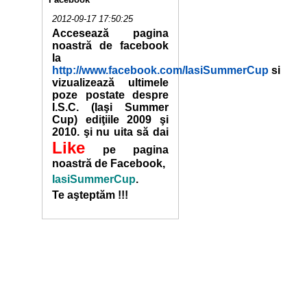
2012-09-17 17:50:25
Accesează pagina
noastră de facebook
la
http://www.facebook.com/IasiSummerCup
si
vizualizează ultimele
poze postate despre
I.S.C. (Iaşi Summer
Cup) ediţiile 2009 şi
2010. şi nu uita să dai
Like
pe pagina
noastră de Facebook,
IasiSummerCup
.
Te aşteptăm !!!