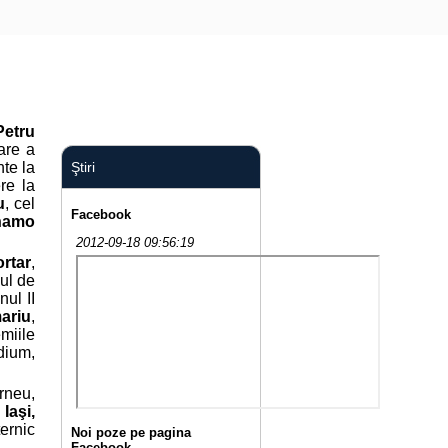
Petru
oare a
nte la
Ştiri
re la
u
, cel
Facebook
namo
2012-09-18 09:56:19
rtar
,
ul de
nul II
ariu
,
emiile
dium,
urneu,
Iaşi,
ernic
Noi poze pe pagina
Facebook